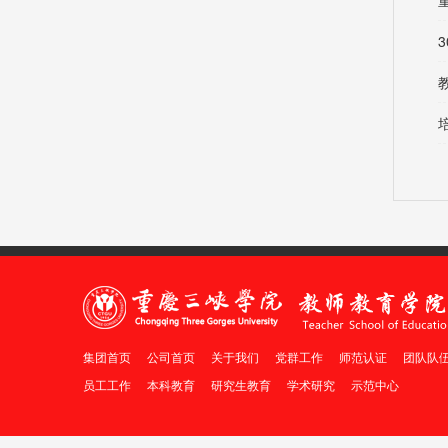
集团首页
公司首页
关于我们
党群工作
师范认证
团队队
员工工作
本科教育
研究生教育
学术研究
示范中心