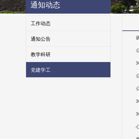
通知动态
工作动态
通知公告
教学科研
党建学工