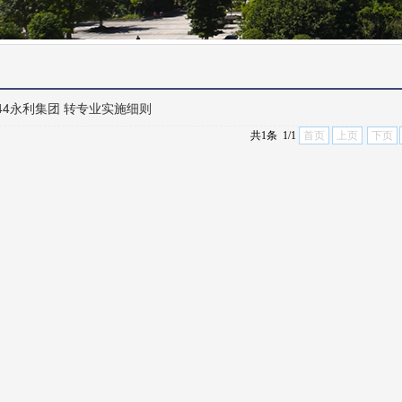
044永利集团 转专业实施细则
共1条 1/1
首页
上页
下页