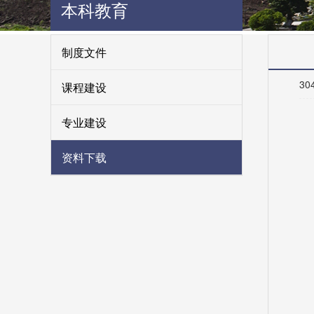
本科教育
制度文件
3
课程建设
专业建设
资料下载