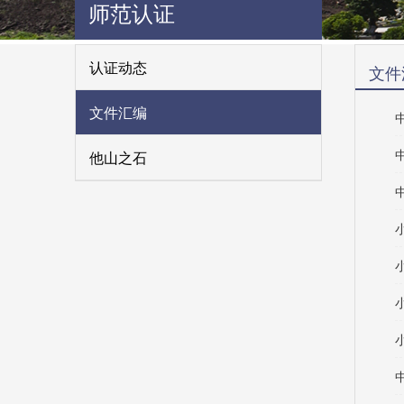
师范认证
认证动态
文件
文件汇编
他山之石