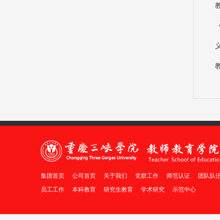
集团首页
公司首页
关于我们
党群工作
师范认证
团队队
员工工作
本科教育
研究生教育
学术研究
示范中心