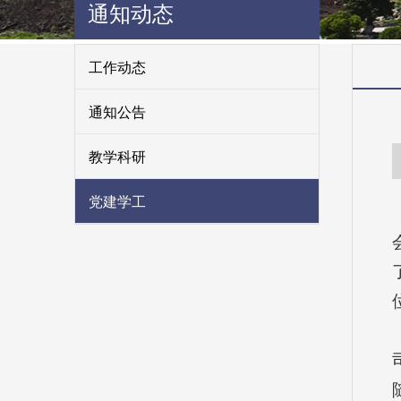
通知动态
工作动态
通知公告
教学科研
党建学工