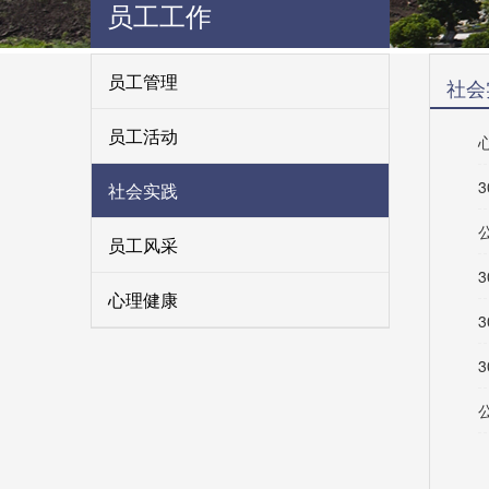
员工工作
员工管理
社会
员工活动
社会实践
员工风采
心理健康