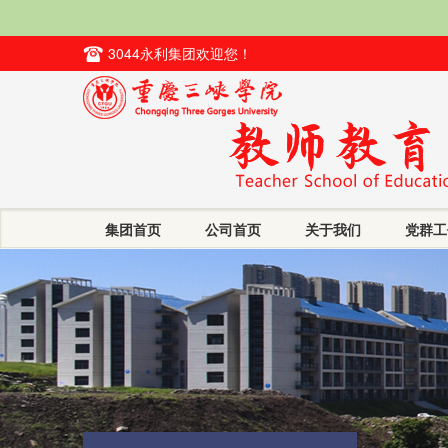
3044永利集团欢迎您！
集团首页
公司首页
关于我们
党群工