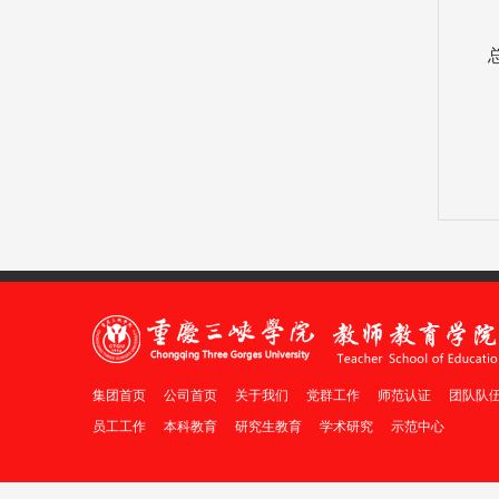
集团首页
公司首页
关于我们
党群工作
师范认证
团队队
员工工作
本科教育
研究生教育
学术研究
示范中心