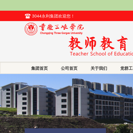
3044永利集团欢迎您！
集团首页
公司首页
关于我们
党群工